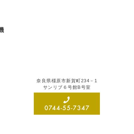
機
奈良県橿原市新賀町234－1
サンリブ６号館B号室