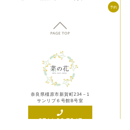
奈良県橿原市新賀町234－1
サンリブ６号館B号室