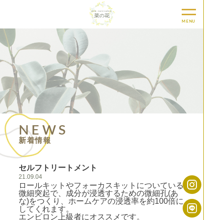
MENU
NEWS
新着情報
セルフトリートメント
21.09.04
ロールキットやフォーカスキットについている
微細突起で、成分が浸透するための微細孔(あ
な)をつくり、ホームケアの浸透率を約100倍に
してくれます。
エンビロン上級者にオススメです。