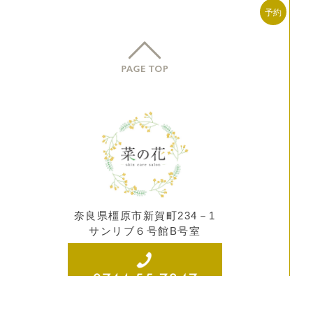
奈良県橿原市新賀町234－1
サンリブ６号館B号室