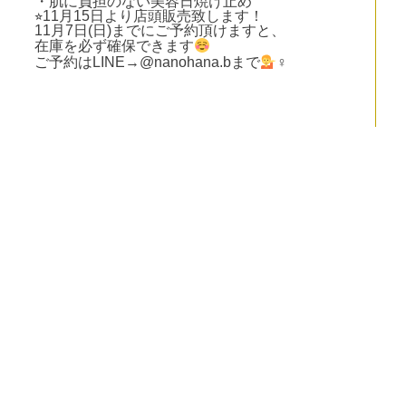
・肌に負担のない美容日焼け止め
⭐︎11月15日より店頭販売致します！
11月7日(日)までにご予約頂けますと、
在庫を必ず確保できます
ご予約はLINE→@nanohana.bまで
‍♀
奈良県橿原市新賀町234－1
サンリブ６号館B号室