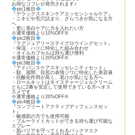
お得なコフレが発売されます♪
pic1枚目
『デラックススキンケアエッセンシャルケア』
・ニキビや毛穴詰まり、ざらつきが気になる方
へ
・更に美白ケアに力を入れたい方
※通常価格より10%OFF※
pic2枚目
『ラグジュアリーステイグロウイングセット』
・保湿、ハリに特化した組み合わせ
・オイルカプセルは持ち運び便利
※通常価格より20%OFF※
pic3枚目
『アドバンスケアスキンセレニティセット』
・額、眉間、目尻の表情ジワに特化した美容液
・抗酸化作用が高く、老けが気になる方へ
・ロールキットはモイスチャージェルクリーム
ともに2番を安定して使用できている方へオス
スメです
※通常価格より20%OFF※
pic4枚目
『コンプリートアクティブディフェンスセッ
ト』
・敏感肌の方でも使用可能
・ブルーライトカットができる持ち運び可能な
スプレー
・肌バリアを守ってくれるパックマスク